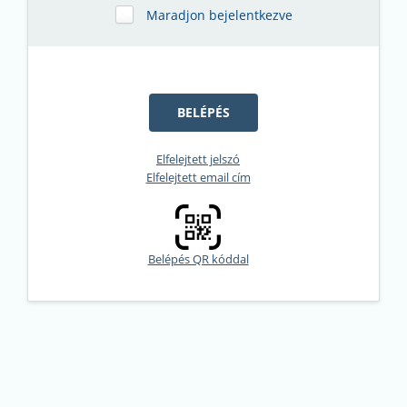
Maradjon bejelentkezve
Elfelejtett jelszó
Elfelejtett email cím
Belépés QR kóddal