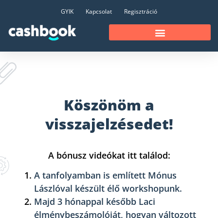
GYIK
Kapcsolat
Regisztráció
Köszönöm a
visszajelzésedet!
A bónusz videókat itt találod:
A tanfolyamban is említett Mónus
Lászlóval készült élő workshopunk.
Majd 3 hónappal később Laci
élménybeszámolóját, hogyan változott