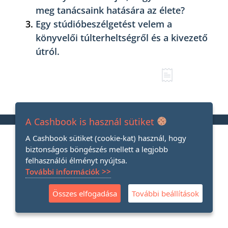
meg tanácsaink hatására az élete?
Egy stúdióbeszélgetést velem a
könyvelői túlterheltségről és a kivezető
útról.
A Cashbook is használ sütiket
A Cashbook sütiket (cookie-kat) használ, hogy
biztonságos böngészés mellett a legjobb
felhasználói élményt nyújtsa.
További információk >>
Összes elfogadása
További beállítások