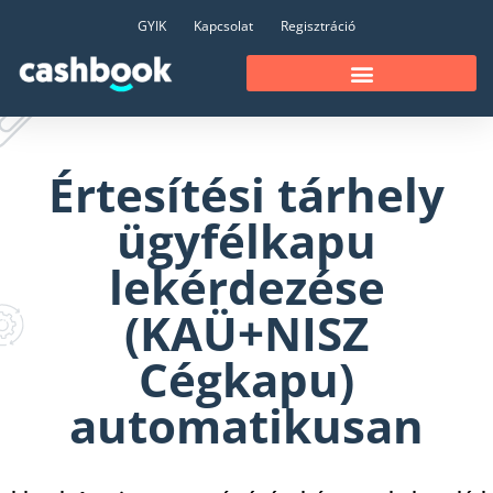
GYIK
Kapcsolat
Regisztráció
Értesítési tárhely
ügyfélkapu
lekérdezése
(KAÜ+NISZ
Cégkapu)
automatikusan