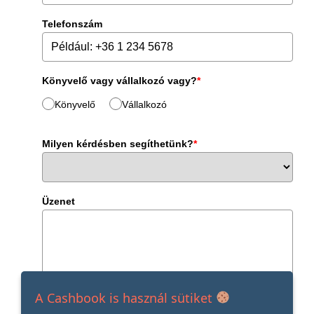
Telefonszám
Könyvelő vagy vállalkozó vagy?
*
Könyvelő
Vállalkozó
Milyen kérdésben segíthetünk?
*
Üzenet
A Cashbook is használ sütiket
Elolvastam és elfogadom az adatvédelmi tájékoztatót