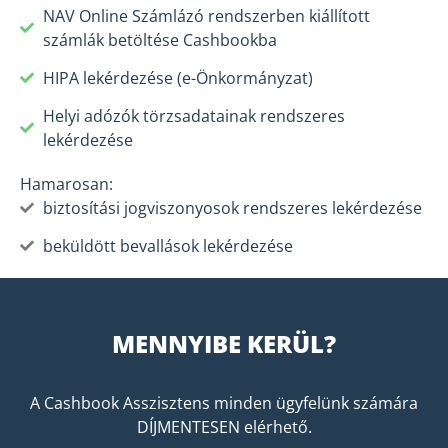
NAV Online Számlázó rendszerben kiállított
számlák betöltése Cashbookba
HIPA lekérdezése (e-Önkormányzat)​
Helyi adózók törzsadatainak rendszeres
lekérdezése​
Hamarosan:
biztosítási jogviszonyosok rendszeres lekérdezése
beküldött bevallások lekérdezése
MENNYIBE KERÜL?
A Cashbook Asszisztens minden ügyfelünk számára
DÍJMENTESEN elérhető.