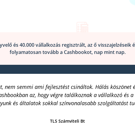
lő és 40.000 vállalkozás regisztrált, az ő visszajelzéseik é
folyamatosan tovább a Cashbookot, nap mint nap.
 nem semmi ami fejlesztést csináltok. Hálás köszönet ért
ashbookban az, hogy végre találkoznak a vállalkozó és a
unk és általatok sokkal színvonalasabb szolgáltatást t
TLS Számviteli Bt