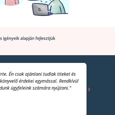
s igényeik alapján fejlesztjük
e. Én csak ajánlani tudlak titeket és
„A szá
 könyvelő érdekei egymással. Rendkívül
udunk ügyfeleink számára nyújtani."