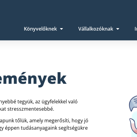
Könyvelőknek
Vállalkozóknak
I
lemények
yebbé tegyük, az ügyfelekkel való
ikat stresszmentesebbé.
apunk tőlük, amely megerősíti, hogy jó
gy éppen tudásanyagaink segítségükre