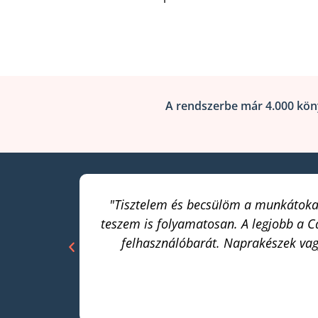
A rendszerbe már 4.000 könyve
ása jól
"Tisztelem és becsülöm a munkátokat,
teszem is folyamatosan. A legjobb a C
felhasználóbarát. Naprakészek vagy