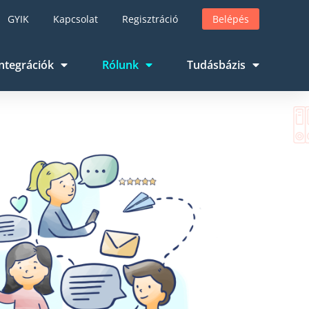
GYIK
Kapcsolat
Regisztráció
Belépés
ntegrációk
Rólunk
Tudásbázis