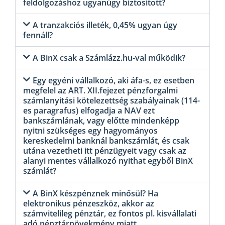
feldolgozáshoz ugyanúgy biztosított?
A tranzakciós illeték, 0,45% ugyan úgy
fennáll?
A BinX csak a Számlázz.hu-val működik?
Egy egyéni vállalkozó, aki áfa-s, ez esetben
megfelel az ART. XII.fejezet pénzforgalmi
számlanyitási kötelezettség szabályainak (114-
es paragrafus) elfogadja a NAV ezt
bankszámlának, vagy előtte mindenképp
nyitni szükséges egy hagyományos
kereskedelmi banknál bankszámlát, és csak
utána vezetheti itt pénzügyeit vagy csak az
alanyi mentes vállalkozó nyithat egyből BinX
számlát?
A BinX készpénznek minősül? Ha
elektronikus pénzeszköz, akkor az
számvitelileg pénztár, ez fontos pl. kisvállalati
adó pénztárnövekmény miatt.