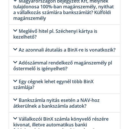
Magyarországon bejegyzett Kft, melynek
tulajdonosa 100%-ban magánszemély, nyithat
a vállalkozás számlára bankszámlát? Külföldi
magánszemély
Meglévő hitel pl. Széchenyi kártya is
kezelhető?
Az azonnali átutalás a BinX-re is vonatkozik?
Adószámmal rendelkező magánszemély pl
őstermelő is igényelheti?
Egy cégnek lehet egynél több BinX
számlája?
Bankszámla nyitás esetén a NAV-hoz
átkerülnek a bankszámla adatok?
Vállalkozói BinX számla könyvelő részére
kivonat, illetve automatikus banki