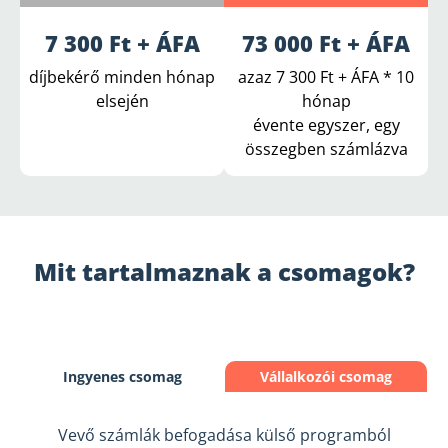
7 300 Ft + ÁFA
73 000 Ft + ÁFA
díjbekérő minden hónap
azaz 7 300 Ft + ÁFA * 10
elsején
hónap
évente egyszer, egy
összegben számlázva
Mit tartalmaznak a csomagok?
Ingyenes csomag
Vállalkozói csomag
Vevő számlák befogadása külső programból