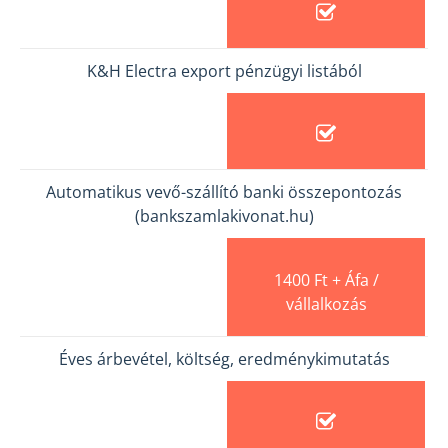
K&H Electra export pénzügyi listából
Automatikus vevő-szállító banki összepontozás
(bankszamlakivonat.hu)
1400 Ft + Áfa /
vállalkozás
Éves árbevétel, költség, eredménykimutatás