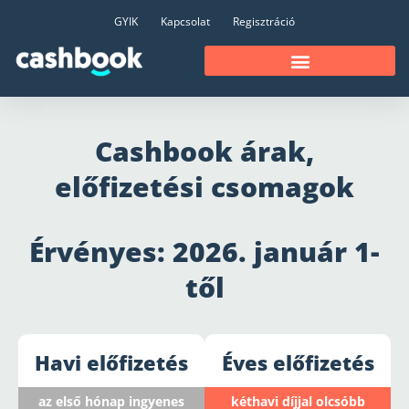
GYIK
Kapcsolat
Regisztráció
Cashbook árak,
előfizetési csomagok
Érvényes: 2026. január 1-
től
Havi előfizetés
Éves előfizetés
az első hónap ingyenes
kéthavi díjjal olcsóbb