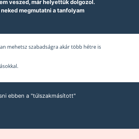
sem veszed, már helyettük dolgozol.
gom neked megmutatni a tanfolyam
dtan mehetsz szabadságra akár több hétre is
ásokkal.
sni ebben a "túlszakmásított"