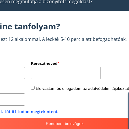
enesen megmutatja a bizonyított megoldást?
ine tanfolyam?
ezt 12 alkalommal. A leckék 5-10 perc alatt befogadhatóak.
Keresztneved
*
Elolvastam és elfogadom az adatvédelmi tájékoztat
tatót itt tudod megtekinteni.
Rendben, belevágok