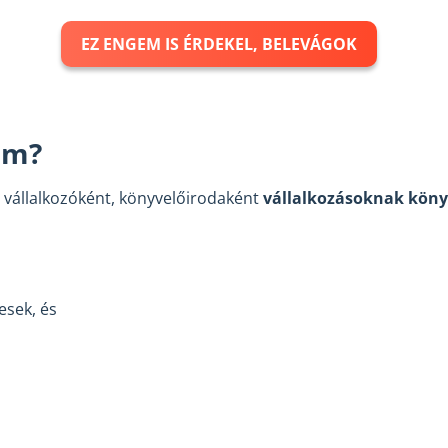
EZ ENGEM IS ÉRDEKEL, BELEVÁGOK
am?
 vállalkozóként, könyvelőirodaként
vállalkozásoknak kön
,
esek, és