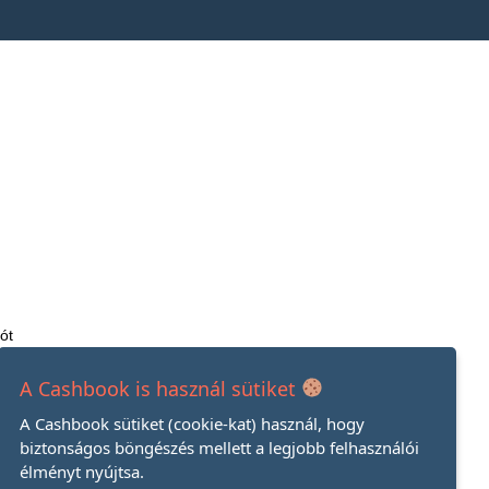
ót
A Cashbook is használ sütiket
A Cashbook sütiket (cookie-kat) használ, hogy
biztonságos böngészés mellett a legjobb felhasználói
élményt nyújtsa.