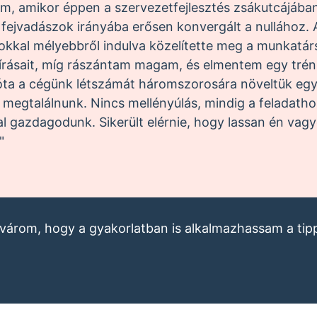
, amikor éppen a szervezetfejlesztés zsákutcájában
ejvadászok irányába erősen konvergált a nullához. A
kkal mélyebbről indulva közelítette meg a munkatárs 
 írásait, míg rászántam magam, és elmentem egy trén
óta a cégünk létszámát háromszorosára növeltük egy
t megtalálnunk. Nincs mellényúlás, mindig a feladath
l gazdagodunk. Sikerült elérnie, hogy lassan én vag
"
g várom, hogy a gyakorlatban is alkalmazhassam a ti