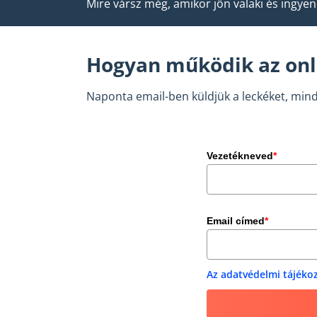
Mire vársz még, amikor jön valaki és ingy
Hogyan működik az onl
Naponta email-ben küldjük a leckéket, mind
Vezetékneved
*
Email címed
*
Az adatvédelmi tájékoz