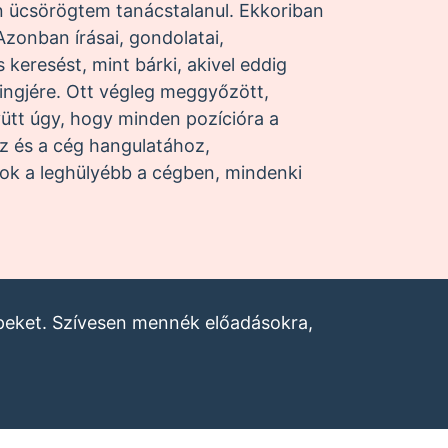
 ücsörögtem tanácstalanul. Ekkoriban
zonban írásai, gondolatai,
keresést, mint bárki, akivel eddig
ingjére. Ott végleg meggyőzött,
ütt úgy, hogy minden pozícióra a
oz és a cég hangulatához,
yok a leghülyébb a cégben, mindenki
ppeket. Szívesen mennék előadásokra,