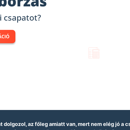
borzás
i csapatot?
ÁCIÓ
 dolgozol, az főleg amiatt van, mert nem elég jó a 