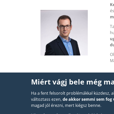
K
és
m
Ta
h
u
d
Ol
M
Miért vágj bele még m
Ha a fent felsorolt problémákkal küzdesz,
változtass ezen,
de akkor semmi sem fog 
magad jól érezni, mert kiégsz benne.