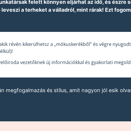
nkatársak felett könnyen eljárhat az idő, és észre 
b leveszi a terheket a válladról, mint rárak! Ezt fo
 akik révén kikerülhetsz a „mókuskerékből” és végre nyugo
élkül)!
előiroda vezetőknek új információkkal és gyakorlati megold
án megfogalmazás és stílus, amit nagyon jól esik olva