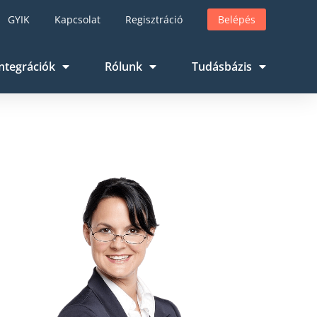
GYIK
Kapcsolat
Regisztráció
Belépés
ntegrációk
Rólunk
Tudásbázis