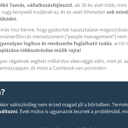
elkó Tamás,
vállalkozásfejlesztő
, aki 30 év alatt több, min
 nagy könyvelő irodának is), és ez alatt hihetetlen
sok mind
űködni
.
más hisz benne, hogy gyakorlati tapasztalatai megosztásáva
umánerőforrás menedzsment (“people management”) nem m
gyanolyan logikus és rendszerbe foglalható tudás
, arról
uplázása-többszörözése múlik rajta!
yan cégeknek segített milliárdos sikercéggé válni, mint pl. a
annaszappan, és most a Cashbook van porondon.
a?
 akkor valószínűleg nem érzed magad jól a bőrödben. Term
változni
. Évek múlva is ugyanazok lesznek a problémáid, mi