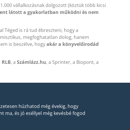
t 1.000 vállalkozásnak dolgozott (köztük több kicsi
ent látott a gyakorlatban működni és nem
l Téged is rá tud ébreszteni, hogy a
isztikus, megfoghatatlan dolog, hanem
 nem is beszélve, hogy
akár a könyvelőirodád
z
RLB
, a
Számlázz.hu
, a Sprinter, a Biopont, a
észetesen húzhatod még évekig, hogy
nt ma, és jó eséllyel még kevésbé fogod