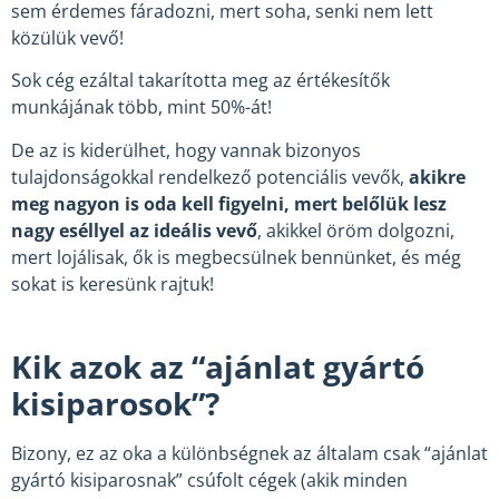
sem érdemes fáradozni, mert soha, senki nem lett
közülük vevő!
Sok cég ezáltal takarította meg az értékesítők
munkájának több, mint 50%-át!
De az is kiderülhet, hogy vannak bizonyos
tulajdonságokkal rendelkező potenciális vevők,
akikre
meg nagyon is oda kell figyelni, mert belőlük lesz
nagy eséllyel az ideális vevő
, akikkel öröm dolgozni,
mert lojálisak, ők is megbecsülnek bennünket, és még
sokat is keresünk rajtuk!
Kik azok az “ajánlat gyártó
kisiparosok”?
Bizony, ez az oka a különbségnek az általam csak “ajánlat
gyártó kisiparosnak” csúfolt cégek (akik minden