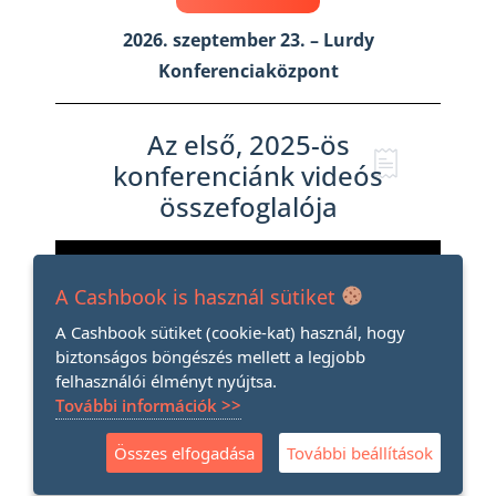
2026. szeptember 23. – Lurdy
Konferenciaközpont
Az első, 2025-ös
konferenciánk videós
összefoglalója
A Cashbook is használ sütiket
A Cashbook sütiket (cookie-kat) használ, hogy
biztonságos böngészés mellett a legjobb
felhasználói élményt nyújtsa.
További információk >>
Összes elfogadása
További beállítások