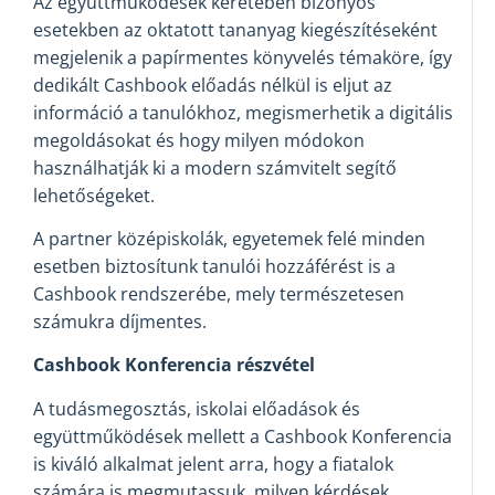
Az együttműködések keretében bizonyos
esetekben az oktatott tananyag kiegészítéseként
megjelenik a papírmentes könyvelés témaköre, így
dedikált Cashbook előadás nélkül is eljut az
információ a tanulókhoz, megismerhetik a digitális
megoldásokat és hogy milyen módokon
használhatják ki a modern számvitelt segítő
lehetőségeket.
A partner középiskolák, egyetemek felé minden
esetben biztosítunk tanulói hozzáférést is a
Cashbook rendszerébe, mely természetesen
számukra díjmentes.
Cashbook Konferencia részvétel
A tudásmegosztás, iskolai előadások és
együttműködések mellett a Cashbook Konferencia
is kiváló alkalmat jelent arra, hogy a fiatalok
számára is megmutassuk, milyen kérdések