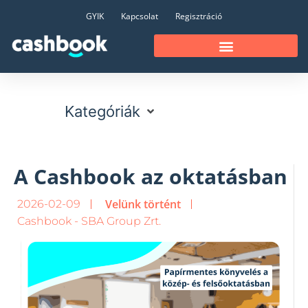
GYIK
Kapcsolat
Regisztráció
Kategóriák
A Cashbook az oktatásban
Velünk történt
2026-02-09
Cashbook - SBA Group Zrt.