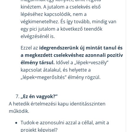
kinéztem. A jutalom a cselekvés első
lépéséhez kapcsolódik, nem a
végkimenetelhez. És így tovább, mindig van
egy pici jutalom a következő teendők
elvégzésénél is.
Ezzel az
idegrendszerünk új mintát tanul és
a megkezdett cselekvéshez azonnali pozitív
élmény társul.
Idővel a „lépek=veszély”
kapcsolat átalakul, és helyette a
„lépek=megerősítés” élmény rögzül.
„Ez én vagyok?”
A hetedik értelmezési kapu identitásszinten
működik.
Tudok-e azonosulni azzal a céllal, amit a
projekt képvisel?