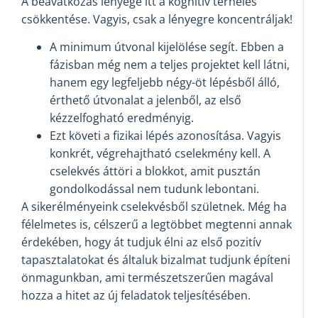
A beavatkozás lényege itt a kognitív terhelés
csökkentése. Vagyis, csak a lényegre koncentráljak!
A minimum útvonal kijelölése segít. Ebben a
fázisban még nem a teljes projektet kell látni,
hanem egy legfeljebb négy-öt lépésből álló,
érthető útvonalat a jelenből, az első
kézzelfogható eredményig.
Ezt követi a fizikai lépés azonosítása. Vagyis
konkrét, végrehajtható cselekmény kell. A
cselekvés áttöri a blokkot, amit pusztán
gondolkodással nem tudunk lebontani.
A sikerélményeink cselekvésből születnek. Még ha
félelmetes is, célszerű a legtöbbet megtenni annak
érdekében, hogy át tudjuk élni az első pozitív
tapasztalatokat és általuk bizalmat tudjunk építeni
önmagunkban, ami természetszerűen magával
hozza a hitet az új feladatok teljesítésében.