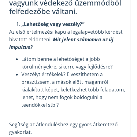
vagyunk védekező üzemmódból
felfedezőbe váltani.
„Lehetőség vagy veszély?”
Az első értelmezési kapu a legalapvetőbb kérdést
hivatott eldönteni.
Mit jelent számomra az új
impulzus?
Látom benne a lehetőséget a jobb
körülményekre, sikerre vagy fejlődésre?
Veszélyt érzékelek? Elveszíthetem a
presztízsem, a mások előtt magamról
kialakított képet, keletkezhet több feladatom,
lehet, hogy nem fogok boldogulni a
teendőkkel stb.?
Segítség az átlendüléshez egy gyors átkeretező
gyakorlat.