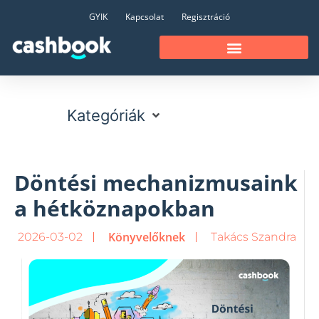
GYIK
Kapcsolat
Regisztráció
Kategóriák
Döntési mechanizmusaink
a hétköznapokban
Könyvelőknek
2026-03-02
Takács Szandra