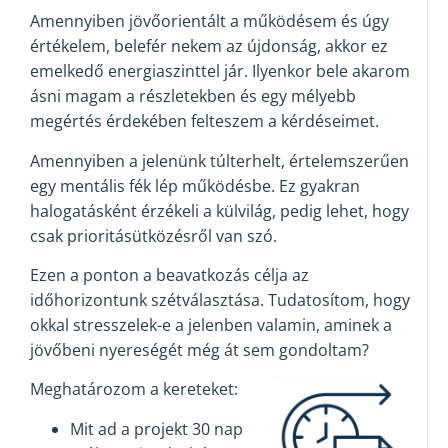
Amennyiben jövőorientált a működésem és úgy
értékelem, belefér nekem az újdonság, akkor ez
emelkedő energiaszinttel jár. Ilyenkor bele akarom
ásni magam a részletekben és egy mélyebb
megértés érdekében felteszem a kérdéseimet.
Amennyiben a jelenünk túlterhelt, értelemszerűen
egy mentális fék lép működésbe. Ez gyakran
halogatásként érzékeli a külvilág, pedig lehet, hogy
csak prioritásütközésről van szó.
Ezen a ponton a beavatkozás célja az
időhorizontunk szétválasztása. Tudatosítom, hogy
okkal stresszelek-e a jelenben valamin, aminek a
jövőbeni nyereségét még át sem gondoltam?
Meghatározom a kereteket:
Mit ad a projekt 30 nap