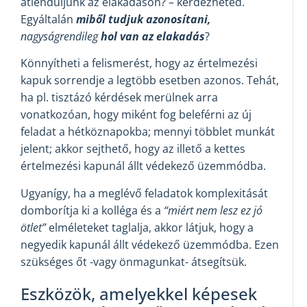
átlendüljünk az elakadáson? – kérdezheted.
Egyáltalán
miből tudjuk azonosítani,
nagyságrendileg
hol van
az elakadás
?
Könnyítheti a felismerést, hogy az értelmezési
kapuk sorrendje a legtöbb esetben azonos. Tehát,
ha pl. tisztázó kérdések merülnek arra
vonatkozóan, hogy miként fog beleférni az új
feladat a hétköznapokba; mennyi többlet munkát
jelent; akkor sejthető, hogy az illető a kettes
értelmezési kapunál állt védekező üzemmódba.
Ugyanígy, ha a meglévő feladatok komplexitását
domborítja ki a kolléga és a
“miért nem lesz ez jó
ötlet”
elméleteket taglalja, akkor látjuk, hogy a
negyedik kapunál állt védekező üzemmódba. Ezen
szükséges őt -vagy önmagunkat- átsegítsük.
Eszközök, amelyekkel képesek