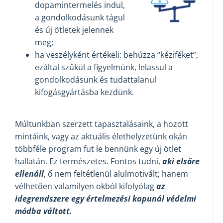
dopamintermelés indul,
a gondolkodásunk tágul
és új ötletek jelennek
meg;
ha veszélyként értékeli: behúzza “kéziféket”,
ezáltal szűkül a figyelmünk, lelassul a
gondolkodásunk és tudattalanul
kifogásgyártásba kezdünk.
Múltunkban szerzett tapasztalásaink, a hozott
mintáink, vagy az aktuális élethelyzetünk okán
többféle program fut le bennünk egy új ötlet
hallatán. Ez természetes. Fontos tudni,
aki elsőre
ellenáll
, ő nem feltétlenül alulmotivált; hanem
vélhetően valamilyen okból kifolyólag
az
idegrendszere egy értelmezési kapunál védelmi
módba váltott.