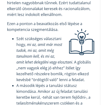
hirtelen nagyobbnak tűnnek. Ezért tudattalanul
elkerülő útvonalakat keresek és racionalizálom,
miért lesz indokolt ellenállnom.
Ezen a ponton a beavatkozás első lépése a
kompetencia szegmentálása.
Szét szükséges választani
hogy,
mi az, amit már most
tudok, mi az, amit még
tanulnom kell, és mi az,
amit lehet delegálni vagy elosztani
. A globális
„nem vagyok elég jó ehhez” ítélet így
kezelhető részekre bomlik, rögtön elkezd
kevésbé “ördögtől való” lenni a feladat.
A második lépés a tanulási státusz
kimondása. Amikor az új feladat tanulási
keretbe kerül, -tehát van terem fejlődni-, a
teljesítménykényszerem csökken és a