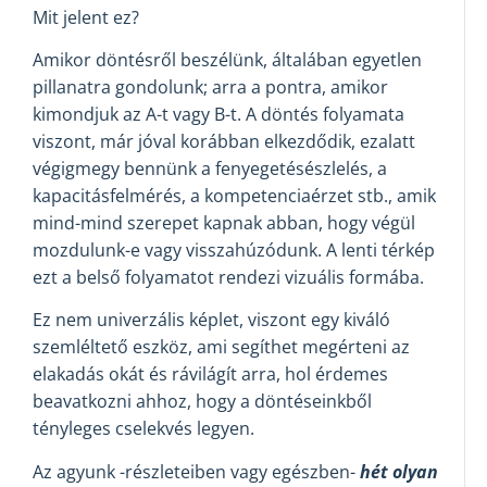
Mit jelent ez?
Amikor döntésről beszélünk, általában egyetlen
pillanatra gondolunk; arra a pontra, amikor
kimondjuk az A-t vagy B-t. A döntés folyamata
viszont, már jóval korábban elkezdődik, ezalatt
végigmegy bennünk a fenyegetésészlelés, a
kapacitásfelmérés, a kompetenciaérzet stb., amik
mind-mind szerepet kapnak abban, hogy végül
mozdulunk-e vagy visszahúzódunk. A lenti térkép
ezt a belső folyamatot rendezi vizuális formába.
Ez nem univerzális képlet, viszont egy kiváló
szemléltető eszköz, ami segíthet megérteni az
elakadás okát és rávilágít arra, hol érdemes
beavatkozni ahhoz, hogy a döntéseinkből
tényleges cselekvés legyen.
Az agyunk -részleteiben vagy egészben-
hét olyan