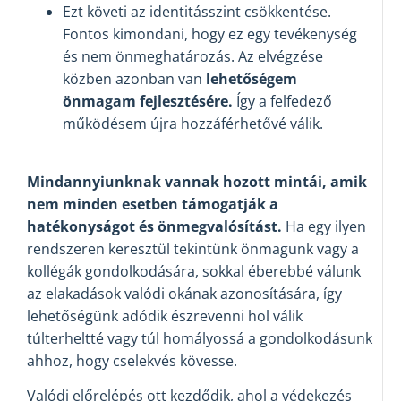
Ezt követi az identitásszint csökkentése.
Fontos kimondani, hogy ez egy tevékenység
és nem önmeghatározás. Az elvégzése
közben azonban van
lehetőségem
önmagam fejlesztésére.
Így a felfedező
működésem újra hozzáférhetővé válik.
Mindannyiunknak vannak hozott mintái, amik
nem minden esetben támogatják a
hatékonyságot és önmegvalósítást.
Ha egy ilyen
rendszeren keresztül tekintünk önmagunk vagy a
kollégák gondolkodására, sokkal éberebbé válunk
az elakadások valódi okának azonosítására, így
lehetőségünk adódik észrevenni hol válik
túlterheltté vagy túl homályossá a gondolkodásunk
ahhoz, hogy cselekvés kövesse.
Valódi előrelépés ott kezdődik, ahol a védekezés