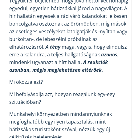
Tegyük fel, bejelented, hogy jövő héttől két hónapig
egyedül, egyetlen hátizsákkal járod a nagyvilágot. A
hír hallatán egyesek a rád váró kalandokat lelkesen
boncolgatva osztoznak az örömödben, míg mások
az esetleges veszélyeket latolgatják és -nyíltan vagy
burkoltan-, de lebeszélni próbálnak az
elhatározásról.
A tény
maga, vagyis, hogy elindulsz
erre a kalandra, a teljes hallgatóságnak
azonos
;
mindenki ugyanazt a hírt hallja
.
A reakciók
azonban, mégis meglehetősen eltérőek.
Mi okozza ezt?
Mi befolyásolja azt, hogyan reagálunk egy-egy
szituációban?
Munkahelyi környezetben mindannyiunknak
megfoghatóbb egy ilyen tapasztalás, mint
hátizsákos turistaként szóval, nézzük egy új
célkitűzés bejelentését.