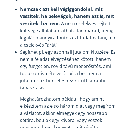
Nemcsak azt kell végiggondolni, mit
veszítek, ha belevágok, hanem azt is, mit
veszítek, ha nem.
A nem cselekvés rejtett
költsége általában láthatatlan marad, pedig
legalább annyira fontos ezt tudatosítani, mint
a cselekvés “árát”.
Segíthet pl. egy azonnali jutalom kitűzése. Ez
nem a feladat elvégzéséhez kötött, hanem
egy független, rövid távú megerősítés, ami
többször ismételve újraírja bennem a
jutalomhoz-büntetéshez kötött korábbi
tapasztalást.
Meghatározhatom például, hogy amint
elkészítem az első három diát vagy megírom
a vázlatot, akkor elmegyek egy hosszabb
sétára, beülök egy kávéra, vagy veszek
magamnak egy könyvet, amit régóta