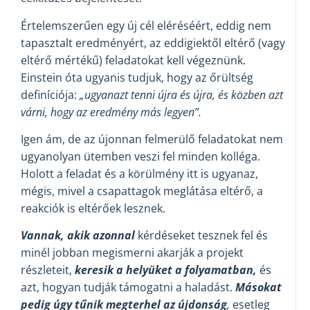
Értelemszerűen egy új cél eléréséért, eddig nem
tapasztalt eredményért, az eddigiektől eltérő (vagy
eltérő mértékű) feladatokat kell végeznünk.
Einstein óta ugyanis tudjuk, hogy az őrültség
definíciója:
„ugyanazt tenni újra és újra, és közben azt
várni, hogy az eredmény más legyen”.
Igen ám, de az újonnan felmerülő feladatokat nem
ugyanolyan ütemben veszi fel minden kolléga.
Holott a feladat és a körülmény itt is ugyanaz,
mégis, mivel a csapattagok meglátása eltérő, a
reakciók is eltérőek lesznek.
Vannak, akik azonnal
kérdéseket tesznek fel és
minél jobban megismerni akarják a projekt
részleteit,
keresik a helyüket a folyamatban,
és
azt, hogyan tudják támogatni a haladást.
Másokat
pedig úgy tűnik megterhel az újdonság
,
esetleg