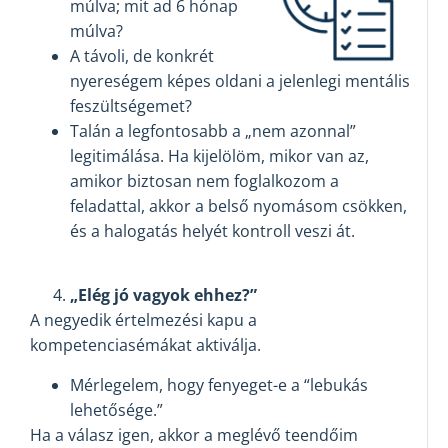
múlva; mit ad 6 hónap
múlva?
A távoli, de konkrét
nyereségem képes oldani a jelenlegi mentális
feszültségemet?
Talán a legfontosabb a „nem azonnal”
legitimálása. Ha kijelölöm, mikor van az,
amikor biztosan nem foglalkozom a
feladattal, akkor a belső nyomásom csökken,
és a halogatás helyét kontroll veszi át.
„Elég jó vagyok ehhez?”
A negyedik értelmezési kapu a
kompetenciasémákat aktiválja.
Mérlegelem, hogy fenyeget-e a “lebukás
lehetősége.”
Ha a válasz igen, akkor a meglévő teendőim