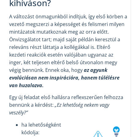
kihíváson?
A változást önmagunkból indítjuk, így első körben a
vezető megszerzi a képességet és felismeri milyen
mintázatok mutatkoznak meg az orra előtt.
Önvizsgálatot tart; majd saját példán keresztül a
releváns részt láttatja a kollégákkal is. Eltérő
kezdeti reakciók esetén valójában ugyanaz az
inger, két teljesen eltérő belső útvonalon megy
végig bennünk. Ennek oka, hogy
az agyunk
evolúciósan nem inspirációra, hanem túlélésre
van huzalozva.
Egy új feladat első hallásra reflexszerűen felhozza
bennünk a kérdést:
„Ez lehetőség nekem vagy
veszély?”
ha lehetőségként
kódolja: