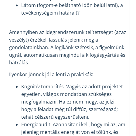
Látom (fogom-e belátható időn belül látni), a
tevékenységeim határait?
Amennyiben az idegrendszerünk telítettséget (azaz
veszélyt) érzékel, lassulás jelenik meg a
gondolatainkban. A logikánk szétesik, a figyelmünk
ugrál, automatikusan megindul a kifogásgyártás és
hátrálás.
Ilyenkor jönnek jól a lenti a praktikák:
Kognitív tömörítés. Vagyis az adott projektet
egyetlen, világos mondatban szükséges
megfogalmazni. Ha ez nem megy, az jelzi,
hogy a feladat még túl diffúz, szerteágazó;
tehát célszerű egyszerűsíteni.
Energiaaudit. Azonosítani kell, hogy mi az, ami
jelenleg mentális energiát von el tőlünk, és