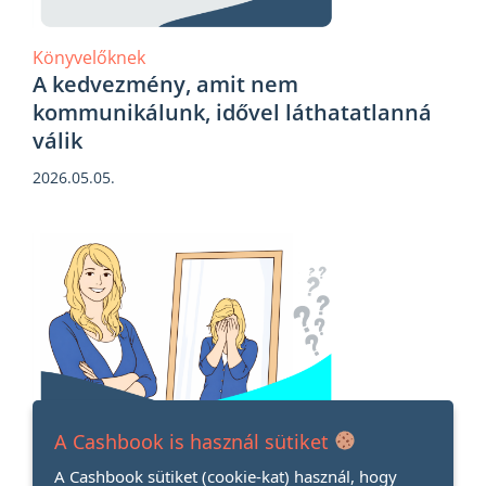
Könyvelőknek
A kedvezmény, amit nem
kommunikálunk, idővel láthatatlanná
válik
2026.05.05.
A Cashbook is használ sütiket
Könyvelőknek
Imposztor szindróma – amikor a sikered
A Cashbook sütiket (cookie-kat) használ, hogy