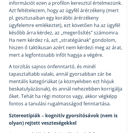
információt ezen a profilon keresztül értelmezünk.
Azt feltételezem, hogy az ügyfél árérzékeny (mert
pl. gesztusaiban egy korábbi árérzékeny
ügyfelemre emlékeztet), ezt követően ha az ügyfél
később árra kérdez, az „megerősítés” számomra.
Ha nem kérdez rá, azt „stratégiának” gondolom,
hiszen ő taktikusan azért nem kérdezi meg az árat,
mert a legfontosabb infót hagyja a végére.
A torzítás sajnos önfenntartó, és minél
tapasztaltabb valaki, annál gyorsabban zár be
mentális kategóriákat (a köznyelvben ezt hívjuk
beskatulyázásnak), és annál nehezebben korrigálja
őket. Tehát ha régi motoros vagy, akkor végképp
fontos a tanulási rugalmasságod fenntartása.
Sztereotípiák – kognitív gyorsítósávok (nem is
olyan) rejtett veszteségekkel