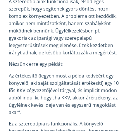
A sztereotípiáink funkcionálisak, elsődleges
szerepük, hogy segítenek gyors döntést hozni
komplex környezetben. A probléma ott kezdődik,
amikor nem mintázatként, hanem szabályként
működnek bennünk. Ügyfélkezelésben pl.
gyakoriak az iparági vagy szerepalapú
leegyszerűsítések megjelenése. Ezek kezdetben
irányt adnak, de később korlátozzák a megértést.
Nézzünk erre egy példát:
Az értékesítő (legyen most a példa kedvéért egy
könyvelő, aki saját szolgáltatását értékesíti) egy 10
fős KKV cégvezetőjével tárgyal, és implicit módon
abból indul ki, hogy „ha KKV, akkor árérzékeny, az
ügyfélnek kevés ideje van és egyszerű megoldást
akar”.
Ez a sztereotípia is funkcionális. A könyvelő