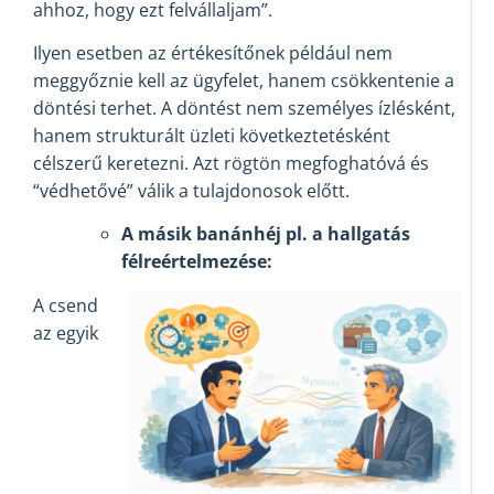
ahhoz, hogy ezt felvállaljam”.
Ilyen esetben az értékesítőnek például nem
meggyőznie kell az ügyfelet, hanem csökkentenie a
döntési terhet. A döntést nem személyes ízlésként,
hanem strukturált üzleti következtetésként
célszerű keretezni. Azt rögtön megfoghatóvá és
“védhetővé” válik a tulajdonosok előtt.
A másik banánhéj pl. a hallgatás
félreértelmezése:
A csend
az egyik