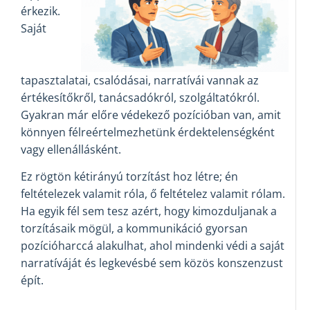
érkezik.
Saját
tapasztalatai, csalódásai, narratívái vannak az
értékesítőkről, tanácsadókról, szolgáltatókról.
Gyakran már előre védekező pozícióban van, amit
könnyen félreértelmezhetünk érdektelenségként
vagy ellenállásként.
Ez rögtön kétirányú torzítást hoz létre; én
feltételezek valamit róla, ő feltételez valamit rólam.
Ha egyik fél sem tesz azért, hogy kimozduljanak a
torzításaik mögül, a kommunikáció gyorsan
pozícióharccá alakulhat, ahol mindenki védi a saját
narratíváját és legkevésbé sem közös konszenzust
épít.