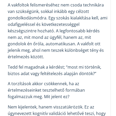
A vakfoltok felismeréséhez nem csoda technikára
van szükségünk, sokkal inkább egy célzott
gondolkodásmódra. Egy szokás kialakítása kell, ami
odafigyeléssel és következetességgel
készségszintre hozható. A legfontosabb kérdés
nem az, mit mond az ügyfél, hanem az, mit
gondolok én őróla, automatikusan. A vakfolt ott
jelenik meg, ahol nem teszek különbséget tény és
értelmezés között.
Tedd fel magadnak a kérdést; “most mi történik,
biztos adat vagy feltételezés alapján döntök?”
A torzítások akkor csökkennek, ha az
értelmezéseinket tesztelhető formában
fogalmazzuk meg. Mit jelent ez?
Nem kijelentek, hanem visszatükrözök. Ez az
úgynevezett kognitív validáció lehetővé teszi, hogy