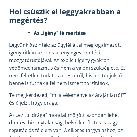
Hol csúszik el leggyakrabban a
megértés?
Az „igény” félreértése
Legyünk őszinték; az ügyfél által megfogalmazott
igény ritkán azonos a tényleges döntési
mozgatórugójával. Az explicit igény gyakran
védőmechanizmus és nem a valódi szükséglete. Ez
nem feltétlen tudatos a részéről, hiszen tudjuk: ő
benne is futnak a fel nem ismert torzítások.
Te megkérdezed, “mi a véleménye az árajánlatról?”
és ő jelzi, hogy drága.
Az „ez túl drága” mondat mögött azonban lehet
döntési bizonytalanság, belső konfliktus is vagy
reputációs félelem van. A sikeres tárgyaláshoz, az