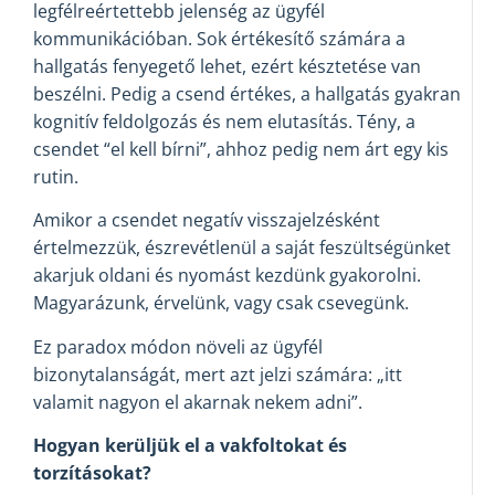
legfélreértettebb jelenség az ügyfél
kommunikációban. Sok értékesítő számára a
hallgatás fenyegető lehet, ezért késztetése van
beszélni. Pedig a csend értékes, a hallgatás gyakran
kognitív feldolgozás és nem elutasítás. Tény, a
csendet “el kell bírni”, ahhoz pedig nem árt egy kis
rutin.
Amikor a csendet negatív visszajelzésként
értelmezzük, észrevétlenül a saját feszültségünket
akarjuk oldani és nyomást kezdünk gyakorolni.
Magyarázunk, érvelünk, vagy csak csevegünk.
Ez paradox módon növeli az ügyfél
bizonytalanságát, mert azt jelzi számára: „itt
valamit nagyon el akarnak nekem adni”.
Hogyan kerüljük el a vakfoltokat és
torzításokat?