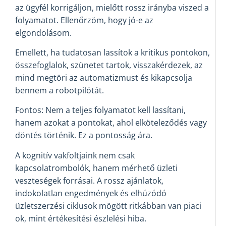
az ügyfél korrigáljon, mielőtt rossz irányba viszed a
folyamatot. Ellenőrzöm, hogy jó-e az
elgondolásom.
Emellett, ha tudatosan lassítok a kritikus pontokon,
összefoglalok, szünetet tartok, visszakérdezek, az
mind megtöri az automatizmust és kikapcsolja
bennem a robotpilótát.
Fontos: Nem a teljes folyamatot kell lassítani,
hanem azokat a pontokat, ahol elköteleződés vagy
döntés történik. Ez a pontosság ára.
A kognitív vakfoltjaink nem csak
kapcsolatrombolók, hanem mérhető üzleti
veszteségek forrásai. A rossz ajánlatok,
indokolatlan engedmények és elhúzódó
üzletszerzési ciklusok mögött ritkábban van piaci
ok, mint értékesítési észlelési hiba.