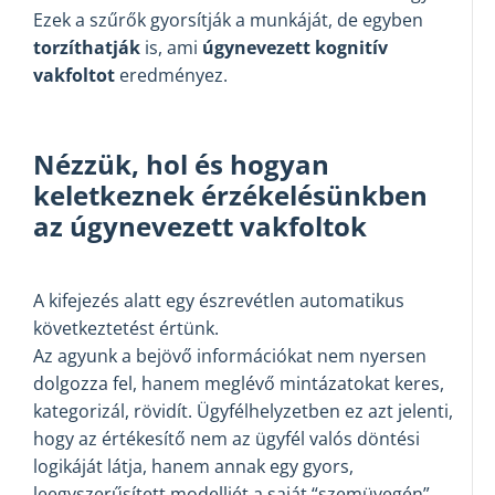
Ezek a szűrők gyorsítják a munkáját, de egyben
torzíthatják
is, ami
úgynevezett kognitív
vakfoltot
eredményez.
Nézzük, hol és hogyan
keletkeznek érzékelésünkben
az úgynevezett vakfoltok
A kifejezés alatt egy észrevétlen automatikus
következtetést értünk.
Az agyunk a bejövő információkat nem nyersen
dolgozza fel, hanem meglévő mintázatokat keres,
kategorizál, rövidít. Ügyfélhelyzetben ez azt jelenti,
hogy az értékesítő nem az ügyfél valós döntési
logikáját látja, hanem annak egy gyors,
leegyszerűsített modelljét a saját “szemüvegén”