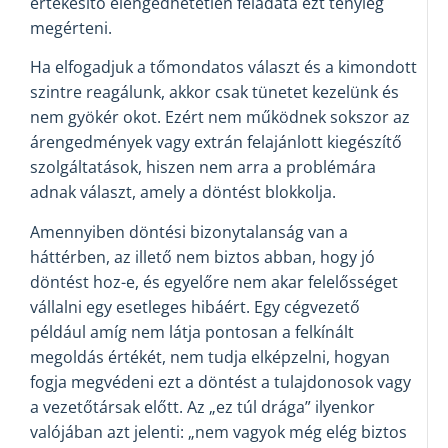
értékesítő elengedhetetlen feladata ezt tényleg
megérteni.
Ha elfogadjuk a tőmondatos választ és a kimondott
szintre reagálunk, akkor csak tünetet kezelünk és
nem gyökér okot. Ezért nem működnek sokszor az
árengedmények vagy extrán felajánlott kiegészítő
szolgáltatások, hiszen nem arra a problémára
adnak választ, amely a döntést blokkolja.
Amennyiben döntési bizonytalanság van a
háttérben, az illető nem biztos abban, hogy jó
döntést hoz-e, és egyelőre nem akar felelősséget
vállalni egy esetleges hibáért. Egy cégvezető
például amíg nem látja pontosan a felkínált
megoldás értékét, nem tudja elképzelni, hogyan
fogja megvédeni ezt a döntést a tulajdonosok vagy
a vezetőtársak előtt. Az „ez túl drága” ilyenkor
valójában azt jelenti: „nem vagyok még elég biztos