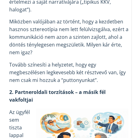
értelmezi a saját narratívájára („tipikus KKV,
halogat”).
Miközben valójában az történt, hogy a kezdetben
hasznos sztereotípia nem lett felülvizsgálva, ezért a
kommunikáció nem azon a szinten zajlott, ahol a
döntés ténylegesen megszületik. Milyen kár érte,
nem igaz?
Tovább színesíti a helyzetet, hogy egy
megbeszélésen legkevesebb két résztvevő van, így
nem csak mi hozzuk a “puttonyunkat”.
2. Partneroldali torzítások – a másik fél
vakfoltjai
Az ügyfél
sem
tiszta
lappal