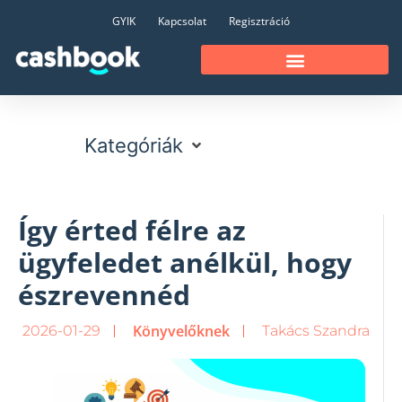
GYIK
Kapcsolat
Regisztráció
Kategóriák
Így érted félre az
ügyfeledet anélkül, hogy
észrevennéd
Könyvelőknek
2026-01-29
Takács Szandra