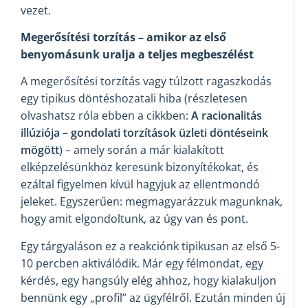
vezet.
Megerősítési torzítás – amikor az első
benyomásunk uralja a teljes megbeszélést
A megerősítési torzítás vagy túlzott ragaszkodás
egy tipikus döntéshozatali hiba (részletesen
olvashatsz róla ebben a cikkben:
A racionalitás
illúziója – gondolati torzítások üzleti döntéseink
mögött
) – amely során a már kialakított
elképzelésünkhöz keresünk bizonyítékokat, és
ezáltal figyelmen kívül hagyjuk az ellentmondó
jeleket. Egyszerűen: megmagyarázzuk magunknak,
hogy amit elgondoltunk, az úgy van és pont.
Egy tárgyaláson ez a reakciónk tipikusan az első 5-
10 percben aktiválódik. Már egy félmondat, egy
kérdés, egy hangsúly elég ahhoz, hogy kialakuljon
bennünk egy „profil” az ügyfélről. Ezután minden új