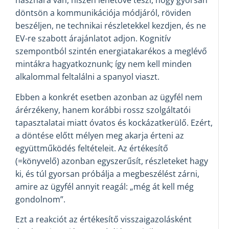
hasznára van, hiszen lehetővé teszi, hogy gyorsan
döntsön a kommunikációja módjáról, röviden
beszéljen, ne technikai részletekkel kezdjen, és ne
EV-re szabott árajánlatot adjon. Kognitív
szempontból szintén energiatakarékos a meglévő
mintákra hagyatkoznunk; így nem kell minden
alkalommal feltalálni a spanyol viaszt.
Ebben a konkrét esetben azonban az ügyfél nem
árérzékeny, hanem korábbi rossz szolgáltatói
tapasztalatai miatt óvatos és kockázatkerülő. Ezért,
a döntése előtt mélyen meg akarja érteni az
együttműködés feltételeit. Az értékesítő
(=könyvelő) azonban egyszerűsít, részleteket hagy
ki, és túl gyorsan próbálja a megbeszélést zárni,
amire az ügyfél annyit reagál: „még át kell még
gondolnom”.
Ezt a reakciót az értékesítő visszaigazolásként