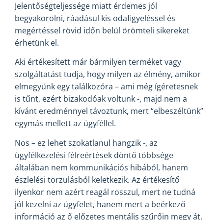
Jelentőségteljessége miatt érdemes jól
begyakorolni, ráadásul kis odafigyeléssel és
megértéssel rövid időn belül örömteli sikereket
érhetünk el.
Aki értékesített már bármilyen terméket vagy
szolgáltatást tudja, hogy milyen az élmény, amikor
elmegyünk egy találkozóra – ami még ígéretesnek
is tűnt, ezért bizakodóak voltunk -, majd nem a
kívánt eredménnyel távoztunk, mert “elbeszéltünk”
egymás mellett az ügyféllel.
Nos – ez lehet szokatlanul hangzik -, az
ügyfélkezelési félreértések döntő többsége
általában nem kommunikációs hibából, hanem
észlelési torzulásból keletkezik. Az értékesítő
ilyenkor nem azért reagál rosszul, mert ne tudná
jól kezelni az ügyfelet, hanem mert a beérkező
információ az ő előzetes mentális szűrőin megy át.