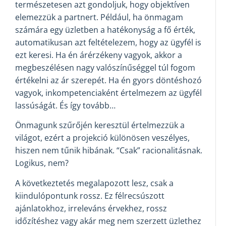
természetesen azt gondoljuk, hogy objektíven
elemezzük a partnert. Például, ha önmagam
számára egy üzletben a hatékonyság a fő érték,
automatikusan azt feltételezem, hogy az ügyfél is
ezt keresi. Ha én árérzékeny vagyok, akkor a
megbeszélésen nagy valószínűséggel túl fogom
értékelni az ár szerepét. Ha én gyors döntéshozó
vagyok, inkompetenciaként értelmezem az ügyfél
lassúságát. És így tovább…
Önmagunk szűrőjén keresztül értelmezzük a
világot, ezért a projekció különösen veszélyes,
hiszen nem tűnik hibának. “Csak” racionalitásnak.
Logikus, nem?
A következtetés megalapozott lesz, csak a
kiindulópontunk rossz. Ez félrecsúszott
ajánlatokhoz, irreleváns érvekhez, rossz
időzítéshez vagy akár meg nem szerzett üzlethez