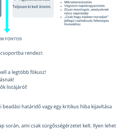
 csoportba rendezi:
ell a legtöbb fókusz!
másnak!
 listájáról!
i beadási határidő vagy egy kritikus hiba kijavítása
 során, ami csak sürgősségérzetet kelt. Ilyen lehet