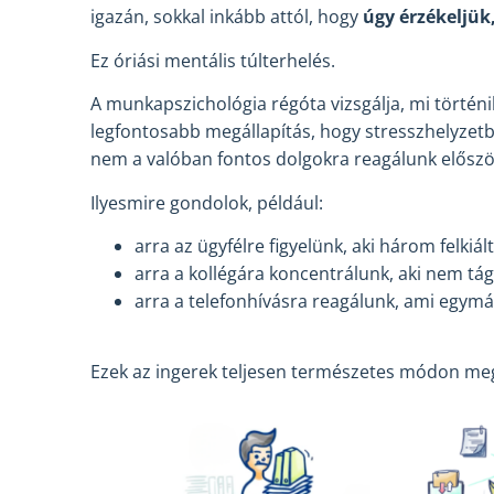
igazán, sokkal inkább attól, hogy
úgy érzékeljük,
Ez óriási mentális túlterhelés.
A munkapszichológia régóta vizsgálja, mi történi
legfontosabb megállapítás, hogy stresszhelyzetb
nem a valóban fontos dolgokra reagálunk elősz
Ilyesmire gondolok, például:
arra az ügyfélre figyelünk, aki három felkiált
arra a kollégára koncentrálunk, aki nem tágí
arra a telefonhívásra reagálunk, ami egymás
Ezek az ingerek teljesen természetes módon megs