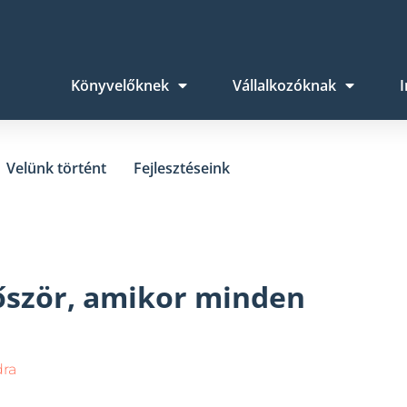
Könyvelőknek
Vállalkozóknak
I
Velünk történt
Fejlesztéseink
őször, amikor minden
dra