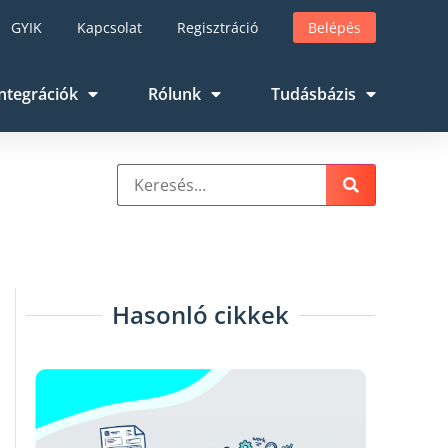
GYIK
Kapcsolat
Regisztráció
Belépés
ntegrációk
Rólunk
Tudásbázis
Hasonló cikkek