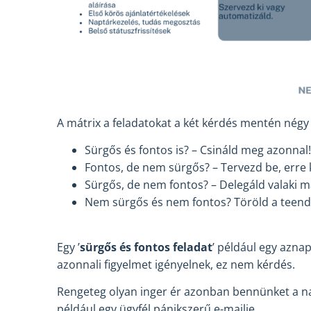
A mátrix a feladatokat a két kérdés mentén négy
Sürgős és fontos is? – Csináld meg azonnal!
Fontos, de nem sürgős? – Tervezd be, erre k
Sürgős, de nem fontos? – Delegáld valaki 
Nem sürgős és nem fontos? Töröld a teendők
Egy ’
sürgős és fontos feladat
’ például egy aznap
azonnali figyelmet igényelnek, ez nem kérdés.
Rengeteg olyan inger ér azonban bennünket a nap
például egy ügyfél pánikszerű e-mailje.