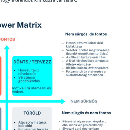
hogy a teendők kritikussá válnának.