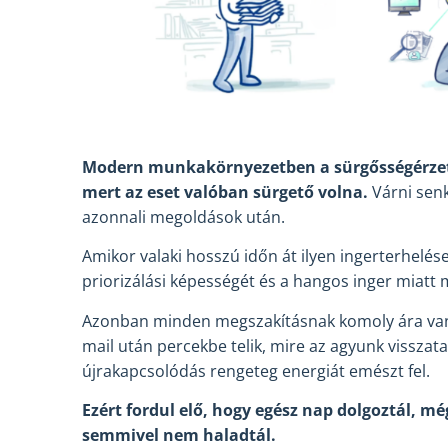
Modern munkakörnyezetben a sürgősségérzetü
mert az eset valóban sürgető volna.
Várni senk
azonnali megoldások után.
Amikor valaki hosszú időn át ilyen ingerterhelés
priorizálási képességét és a hangos inger miatt 
Azonban minden megszakításnak komoly ára van. E
mail után percekbe telik, mire az agyunk visszat
újrakapcsolódás rengeteg energiát emészt fel.
Ezért fordul elő, hogy egész nap dolgoztál, m
semmivel nem haladtál.