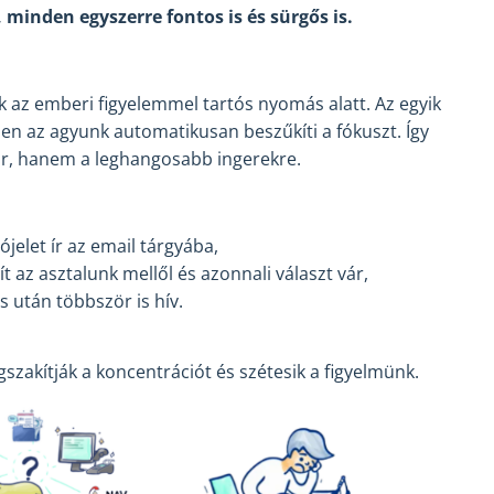
 minden egyszerre fontos is és sürgős is.
k az emberi figyelemmel tartós nyomás alatt. Az egyik
en az agyunk automatikusan beszűkíti a fókuszt. Így
ör, hanem a leghangosabb ingerekre.
ójelet ír az email tárgyába,
t az asztalunk mellől és azonnali választ vár,
 után többször is hív.
zakítják a koncentrációt és szétesik a figyelmünk.