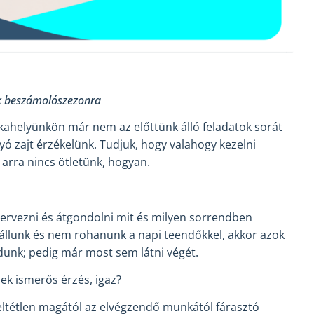
 beszámolószezonra
nkahelyünkön már nem az előttünk álló feladatok sorát
yó zajt érzékelünk. Tudjuk, hogy valahogy kezelni
 arra nincs ötletünk, hogyan.
 tervezni és átgondolni mit és milyen sorrendben
gállunk és nem rohanunk a napi teendőkkel, akkor azok
unk; pedig már most sem látni végét.
ek ismerős érzés, igaz?
eltétlen magától az elvégzendő munkától fárasztó