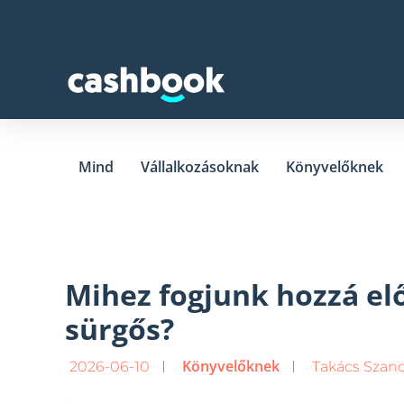
Mind
Vállalkozásoknak
Könyvelőknek
Mihez fogjunk hozzá el
sürgős?
Könyvelőknek
2026-06-10
Takács Szan