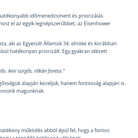
a hatékonyabb időmenedzsment és priorizálás
st el az egyik legnépszerűbbet, az Eisenhower
ta, aki az Egyesült Államok 34. elnöke és korábban
kívül hatékonyan priorizált. Egy gyakran idézett
ős. Ami sürgős, ritkán fontos.”
gősségük alapján kezeljük, hanem fontosság alapján is.
ltennünk magunknak.
 hatékony működés abból épül fel, hogy a fontos