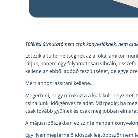
T
úlélési útmutató
nem csak
könyvelőknek
,
nem csak
Létezik a túlterheltségnek az a foka, amikor mu
látjuk, hanem egy folyamatosan vibráló, összefol
kellene az ebből adódó feszültséget, de egyelőre
Mert ahhoz lassítani kellene…
Megérteni, hogy mi okozta a kialakult helyzetet,
csináljunk, időigényes feladat. Márpedig, ha me
csak tovább gyűlnek és csak még jobban elmarad
A májusi időszakban ez szinte minden könyvelőn
Egy ilyen megterhelő időszak legtöbbször nem f