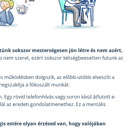
nk sokszor mesterségesen jön létre és nem azért,
i nem szeret, ezért sokszor kétségbeesetten futunk az
es működésben dolgozik, az előbb-utóbb elveszíti a
megszakítja a fókuszált munkát.
gy rövid telefonhívás vagy soron kívül átfutott e-
alál az eredeti gondolatmenethez. Ez a mentális
égis estére olyan érzésed van, hogy valójában