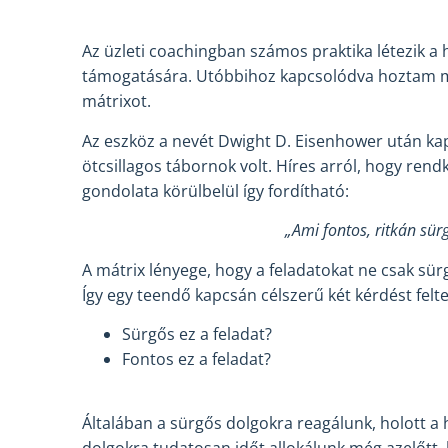
Az üzleti coachingban számos praktika létezik 
támogatására. Utóbbihoz kapcsolódva hoztam mo
mátrixot.
Az eszköz a nevét Dwight D. Eisenhower után kap
ötcsillagos tábornok volt. Híres arról, hogy rend
gondolata körülbelül így fordítható:
„Ami fontos, ritkán sürg
A mátrix lényege, hogy a feladatokat ne csak sür
Így egy teendő kapcsán célszerű két kérdést fe
Sürgős ez a feladat?
Fontos ez a feladat?
Általában a sürgős dolgokra reagálunk, holott a