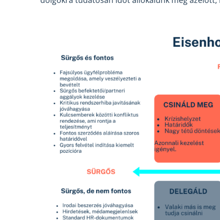
dolgokra tudatosan időt allokálunk még azelőtt, 