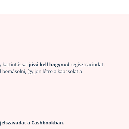
y kattintással
jóvá kell hagynod
regisztrációdat.
 bemásolni, így jön létre a kapcsolat a
a jelszavadat a Cashbookban.