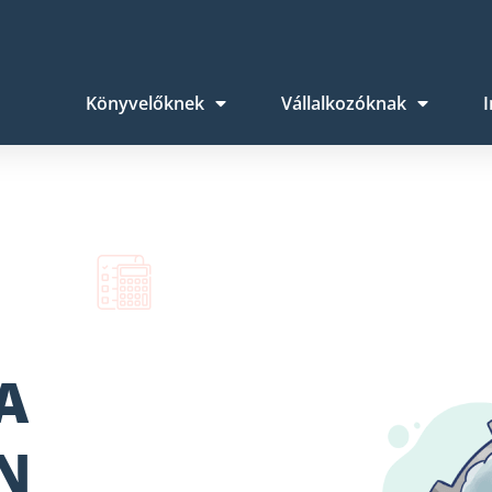
Könyvelőknek
Vállalkozóknak
I
A
N