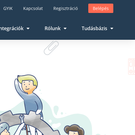
GYIK
Kapcsolat
Regisztráció
Belépés
ntegrációk
Rólunk
Tudásbázis