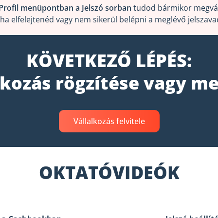
Profil menüpontban a Jelszó sorban
tudod bármikor megvál
, ha elfelejtenéd vagy nem sikerül belépni a meglévő jelszava
KÖVETKEZŐ LÉPÉS:
alkozás rögzítése vagy m
Vállalkozás felvitele
OKTATÓVIDEÓK