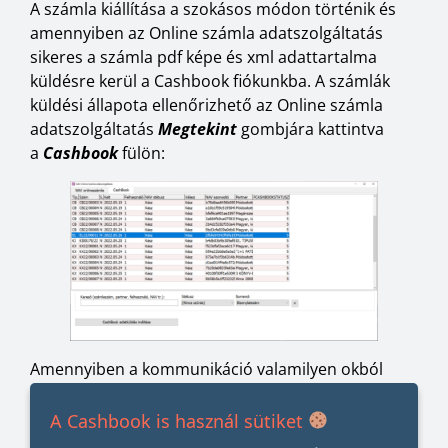
A számla kiállítása a szokásos módon történik és
amennyiben az Online számla adatszolgáltatás
sikeres a számla pdf képe és xml adattartalma
küldésre kerül a Cashbook fiókunkba. A számlák
küldési állapota ellenőrizhető az Online számla
adatszolgáltatás
Megtekint
gombjára kattintva
a
Cashbook
fülön:
Amennyiben a kommunikáció valamilyen okból
nem lenne sikeres a
Cashbook adatküldés
indítása
gombbal a számlák újra beküldhetők.
A Cashbook is használ sütiket