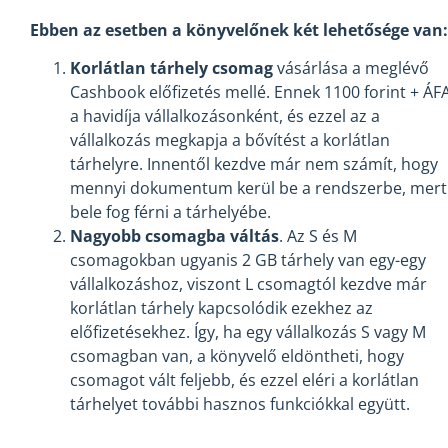
Ebben az esetben a könyvelőnek két lehetősége van:
Korlátlan tárhely csomag
vásárlása a meglévő
Cashbook előfizetés mellé. Ennek 1100 forint + ÁF
a havidíja vállalkozásonként, és ezzel az a
vállalkozás megkapja a bővítést a korlátlan
tárhelyre. Innentől kezdve már nem számít, hogy
mennyi dokumentum kerül be a rendszerbe, mert
bele fog férni a tárhelyébe.
Nagyobb csomagba váltás
. Az S és M
csomagokban ugyanis 2 GB tárhely van egy-egy
vállalkozáshoz, viszont L csomagtól kezdve már
korlátlan tárhely kapcsolódik ezekhez az
előfizetésekhez. Így, ha egy vállalkozás S vagy M
csomagban van, a könyvelő eldöntheti, hogy
csomagot vált feljebb, és ezzel eléri a korlátlan
tárhelyet további hasznos funkciókkal együtt.