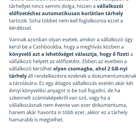
tárhellyel nincs semmi dolga, hiszen a
vállalkozói
előfizetéshez automatikusan korlátlan tárhely
tartozik. Soha többet nem kell foglalkoznia ezzel a
kérdéssel.
Vannak azonban olyan esetek, amikor a vállalkozó úgy
kerül be a Cashbookba, hogy a meghívás közben a
könyvelő azt a lehetőséget választja, hogy ő fizeti
a
vállalkozó helyett az előfizetést. Ebben az esetben a
vállalkozó kerülhet
olyan csomagba, ahol 2 GB-nyi
tárhely
áll rendelkezésre ezeknek a dokumentumokna
a tárolására. Ez egy átlagos vállalkozás esetén akár két
évnyi könyvelési anyagot is be tud fogadni, de ha
szkennelt számlaképekről van szó, vagy ha a
vállalkozásnak nem évente van ezer dokumentuma,
hanem akár havonta is több ezer, akkor ez a tárhely
hamarabb is megtelhet.