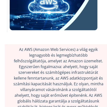
Az AWS (Amazon Web Services) a világ egyik
legnagyobb és legmegbízhatóbb
felhőszolgáltatója, amelyet az Amazon üzemeltet.
Egyszerűen fogalmazva: ahelyett, hogy saját
szervereket és számítógépes infrastruktúrát
kellene fenntartanunk, az AWS adatközpontjait és
számítási kapacitását használjuk. Ez olyan, mintha
villanyáramot vásárolnánk a szolgáltatótól
ahelyett, hogy saját erőművet építenénk. Az AWS
globális hálózata garantálja a szolgáltatásunk
stabilitását, biztonságát és gyors működését.