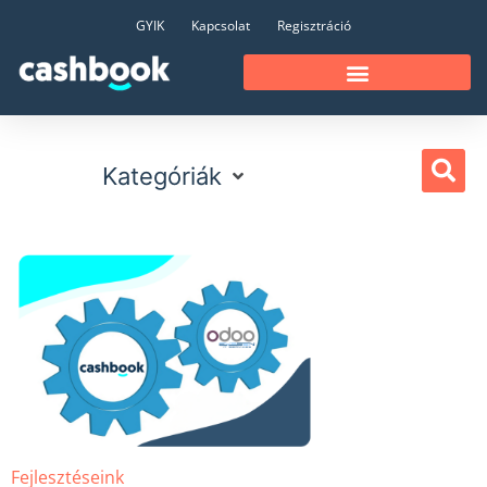
GYIK
Kapcsolat
Regisztráció
Kategóriák
Fejlesztéseink